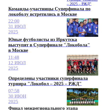
Команды-участницы Суперфинала по
локоболу встретились в Москве
22:00
31 ИЮЛ
2025
Юные футболисты из Иркутска
выступят в Суперфинале "Локобола"
в Москве
11:48
12 ИЮЛ
2025
Определены участники суперфинала
турнира "Локобол – 2025 – РЖД"
07:58
30 ИЮН
2025
Финал межрегионального этапа