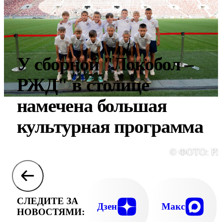
У сборной "Локобол –
РЖД" в столице
намечена большая
культурная программа
© ФОТО: Р
СЛЕДИТЕ ЗА
Дзен
Макс
НОВОСТЯМИ: