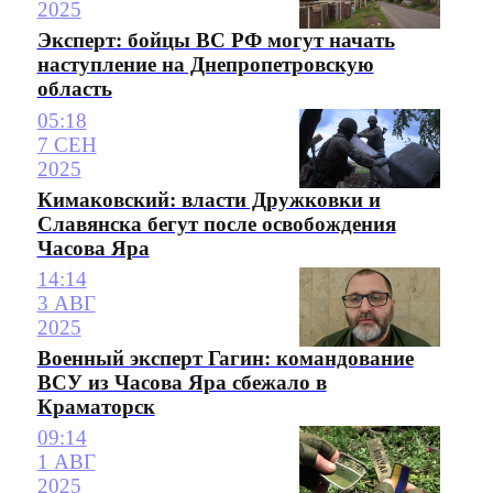
2025
Эксперт: бойцы ВС РФ могут начать
наступление на Днепропетровскую
область
05:18
7 СЕН
2025
Кимаковский: власти Дружковки и
Славянска бегут после освобождения
Часова Яра
14:14
3 АВГ
2025
Военный эксперт Гагин: командование
ВСУ из Часова Яра сбежало в
Краматорск
09:14
1 АВГ
2025