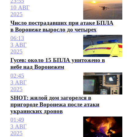
23:55
10 АВГ
2025
Число пострадавших при атаке БПЛА
в Воронеже выросло до четырех
06:13
3 АВГ
2025
Гусев: около 15 БПЛА унитожено в
небе над Воронежем
02:45
3 АВГ
2025
SHOT: жилой дом загорелся в
пригороде Воронежа после атаки
украинских дронов
01:49
3 АВГ
2025