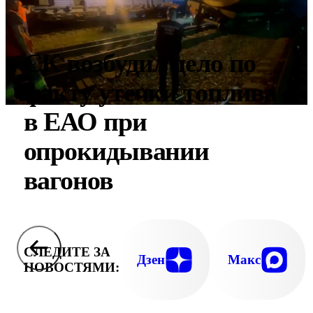
СК возбудил дело по
факту утечки топлива
в ЕАО при
опрокидывании
вагонов
СЛЕДИТЕ ЗА
Дзен
Макс
НОВОСТЯМИ: