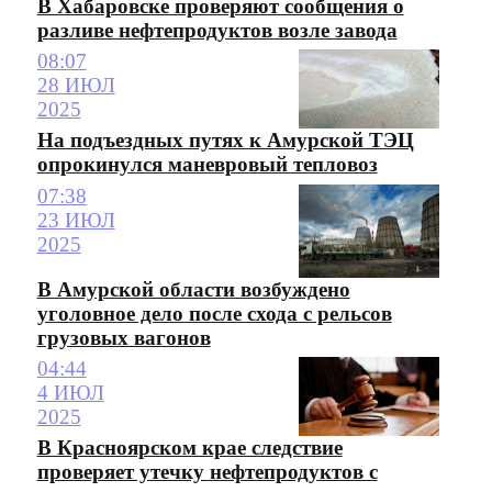
В Хабаровске проверяют сообщения о
разливе нефтепродуктов возле завода
08:07
28 ИЮЛ
2025
На подъездных путях к Амурской ТЭЦ
опрокинулся маневровый тепловоз
07:38
23 ИЮЛ
2025
В Амурской области возбуждено
уголовное дело после схода с рельсов
грузовых вагонов
04:44
4 ИЮЛ
2025
В Красноярском крае следствие
проверяет утечку нефтепродуктов с