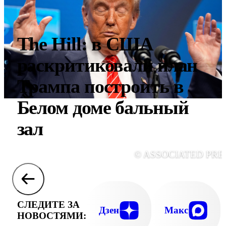
The Hill: в США
раскритиковали план
Трампа построить в
Белом доме бальный
зал
© ASSOCIATED PRE
СЛЕДИТЕ ЗА
Дзен
Макс
НОВОСТЯМИ: