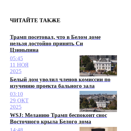
ЧИТАЙТЕ ТАКЖЕ
Трамп посетовал, что в Белом доме
нельзя достойно принять Си
Цзиньпина
05:45
11 НОЯ
2025
Белый дом уволил членов комиссии по
изучению проекта бального зала
03:10
29 ОКТ
2025
WSJ: Меланию Трамп беспокоит снос
Восточного крыла Белого дома
14:48