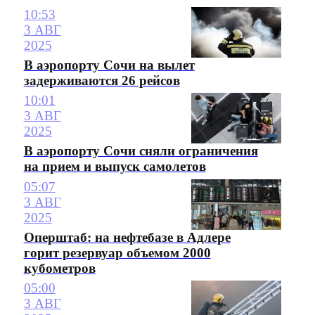
10:53
3 АВГ
2025
В аэропорту Сочи на вылет
задерживаются 26 рейсов
10:01
3 АВГ
2025
В аэропорту Сочи сняли ограничения
на прием и выпуск самолетов
05:07
3 АВГ
2025
Оперштаб: на нефтебазе в Адлере
горит резервуар объемом 2000
кубометров
05:00
3 АВГ