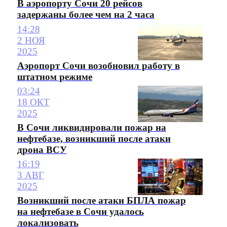
В аэропорту Сочи 20 рейсов
задержаны более чем на 2 часа
14:28
2 НОЯ
2025
Аэропорт Сочи возобновил работу в
штатном режиме
03:24
18 ОКТ
2025
В Сочи ликвидировали пожар на
нефтебазе, возникший после атаки
дрона ВСУ
16:19
3 АВГ
2025
Возникший после атаки БПЛА пожар
на нефтебазе в Сочи удалось
локализовать