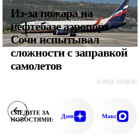
Из-за пожара на
нефтебазе аэропорт
Сочи испытывал
сложности с заправкой
самолетов
© РИА НОВОС
СЛЕДИТЕ ЗА
Дзен
Макс
НОВОСТЯМИ: