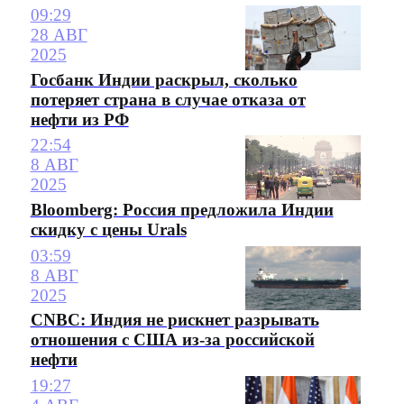
09:29
28 АВГ
2025
Госбанк Индии раскрыл, сколько
потеряет страна в случае отказа от
нефти из РФ
22:54
8 АВГ
2025
Bloomberg: Россия предложила Индии
скидку с цены Urals
03:59
8 АВГ
2025
CNBC: Индия не рискнет разрывать
отношения с США из-за российской
нефти
19:27