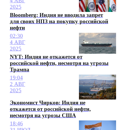
4 АВГ
2025
Bloomberg: Индия не вводила запрет
для своих НПЗ на покупку российской
нефти
02:30
4 АВГ
2025
NYT: Индия не откажется от
российской нефти, несмотря на угрозы
Трампа
19:04
2 АВГ
2025
Экономист Чирков: Индия не
откажется от российской нефти,
несмотря на угрозы США
18:46
31 ИЮЛ