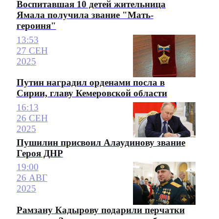
Воспитавшая 10 детей жительница
Ямала получила звание "Мать-
героиня"
13:53
27 СЕН
2025
Путин наградил орденами посла в
Сирии, главу Кемеровской области
16:13
26 СЕН
2025
Пушилин присвоил Алаудинову звание
Героя ДНР
19:00
26 АВГ
2025
Рамзану Кадырову подарили перчатки