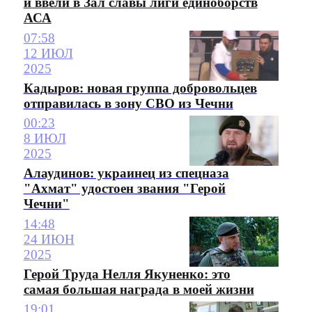
и ввели в Зал славы лиги единоборств
АСА
07:58
12 ИЮЛ
2025
Кадыров: новая группа добровольцев
отправилась в зону СВО из Чечни
00:23
8 ИЮЛ
2025
Алаудинов: украинец из спецназа
"Ахмат" удостоен звания "Герой
Чечни"
14:48
24 ИЮН
2025
Герой Труда Нелля Якуненко: это
самая большая награда в моей жизни
19:01