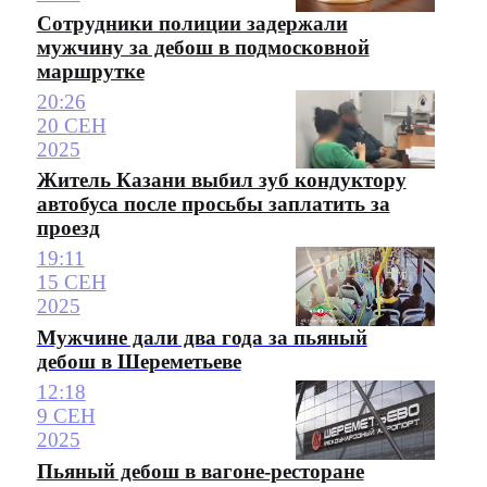
Сотрудники полиции задержали
мужчину за дебош в подмосковной
маршрутке
20:26
20 СЕН
2025
Житель Казани выбил зуб кондуктору
автобуса после просьбы заплатить за
проезд
19:11
15 СЕН
2025
Мужчине дали два года за пьяный
дебош в Шереметьеве
12:18
9 СЕН
2025
Пьяный дебош в вагоне-ресторане