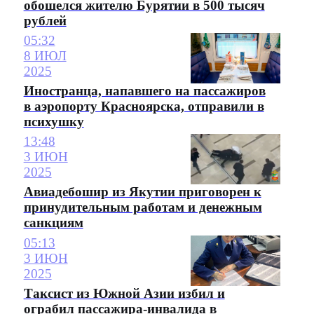
обошелся жителю Бурятии в 500 тысяч
рублей
05:32
8 ИЮЛ
2025
Иностранца, напавшего на пассажиров
в аэропорту Красноярска, отправили в
психушку
13:48
3 ИЮН
2025
Авиадебошир из Якутии приговорен к
принудительным работам и денежным
санкциям
05:13
3 ИЮН
2025
Таксист из Южной Азии избил и
ограбил пассажира-инвалида в