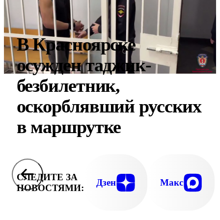
В Красноярске
осужден таджик-
безбилетник,
оскорблявший русских
в маршрутке
СЛЕДИТЕ ЗА
Дзен
Макс
НОВОСТЯМИ: