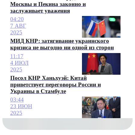
Москвы и Пекина законно и
заслуживает уважения
04:20
7 АВГ
2025
МИД КНР: затягивание украинского
кризиса не выгодно ни одной из сторон
11:17
4 ИЮЛ
2025
Посол КНР Ханьхуэй: Китай
приветствует переговоры России и
Украины в Стамбуле
03:44
23 ИЮН
2025