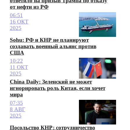
ответило на призыв Трампа по отказу
от нефти из РФ
06:51
16 ОКТ
2025
Sohu: РФ и КНР не планируют
создавать военный альянс против
США
10:22
11 ОКТ
2025
China Daily: Зеленский не может
игнорировать роль Китая, если хочет
мира
07:35
8 АВГ
2025
Посольство КНР: cотрудничество