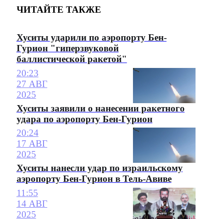
ЧИТАЙТЕ ТАКЖЕ
Хуситы ударили по аэропорту Бен-
Гурион "гиперзвуковой
баллистической ракетой"
20:23
27 АВГ
2025
Хуситы заявили о нанесении ракетного
удара по аэропорту Бен-Гурион
20:24
17 АВГ
2025
Хуситы нанесли удар по израильскому
аэропорту Бен-Гурион в Тель-Авиве
11:55
14 АВГ
2025