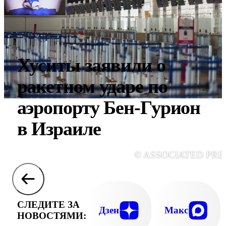
Хуситы заявили о
ракетном ударе по
аэропорту Бен-Гурион
в Израиле
© ASSOCIATED PRE
СЛЕДИТЕ ЗА
Дзен
Макс
НОВОСТЯМИ: