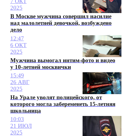
7 ОКТ
2025
В Москве мужчина совершил насилие
над малолетней девочкой, возбуждено
дело
12:47
6 ОКТ
2025
Мужчина вымогал интим-фото и видео
у 10-летней москвички
15:49
26 АВГ
2025
На Урале уволят полицейского, от
которого могла забеременеть 15-летняя
школьница
10:03
21 ИЮЛ
2025