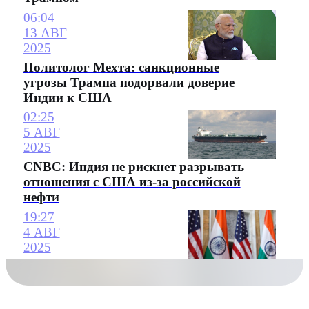
06:04
13 АВГ
2025
Политолог Мехта: санкционные
угрозы Трампа подорвали доверие
Индии к США
02:25
5 АВГ
2025
CNBC: Индия не рискнет разрывать
отношения с США из-за российской
нефти
19:27
4 АВГ
2025