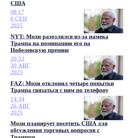
США
08:17
6 СЕН
2025
NYT: Моди разозлился из-за намека
Трампа на номинацию его на
Нобелевскую премию
20:53
30 АВГ
2025
FAZ: Моди отклонил четыре попытки
Трампа связаться с ним по телефону
14:34
26 АВГ
2025
Моди планирует посетить США для
обсуждения торговых вопросов с
Трампом