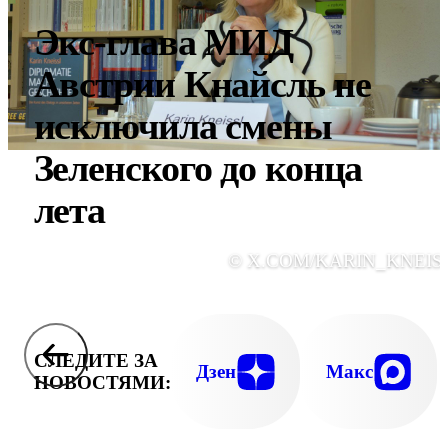
Экс-глава МИД
Австрии Кнайсль не
исключила смены
Зеленского до конца
лета
© X.COM/KARIN_KNEIS
СЛЕДИТЕ ЗА
Дзен
Макс
НОВОСТЯМИ: