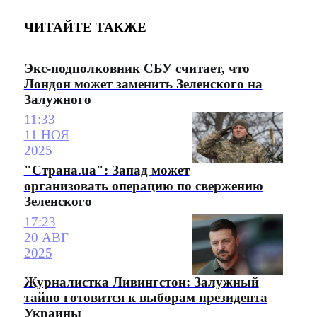
ЧИТАЙТЕ ТАКЖЕ
Экс-подполковник СБУ считает, что
Лондон может заменить Зеленского на
Залужного
11:33
11 НОЯ
2025
"Страна.ua": Запад может
организовать операцию по свержению
Зеленского
17:23
20 АВГ
2025
Журналистка Ливингстон: Залужный
тайно готовится к выборам президента
Украины