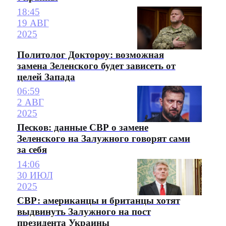
18:45
19 АВГ
2025
Политолог Доктороу: возможная
замена Зеленского будет зависеть от
целей Запада
06:59
2 АВГ
2025
Песков: данные СВР о замене
Зеленского на Залужного говорят сами
за себя
14:06
30 ИЮЛ
2025
СВР: американцы и британцы хотят
выдвинуть Залужного на пост
президента Украины