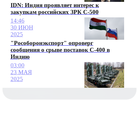
IDN: Индия проявляет интерес к
закупкам российских ЗРК С-500
14:46
30 ИЮН
2025
"Рособоронэкспорт" опроверг
сообщения о срыве поставок С-400 в
Индию
03:00
23 МАЯ
2025