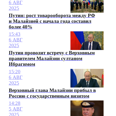
6 АВГ
2025
Путин: рост товарооборота между РФ
и Малайзией с начала года составил
более 40%
15:43
6 АВГ
2025
Путин проводит встречу с Верховным
правителем Малайзии султаном
Ибрагимом
15:20
6 АВГ
2025
Верховный глава Малайзии прибыл в
Россию с государственным визитом
14:28
5 АВГ
2025