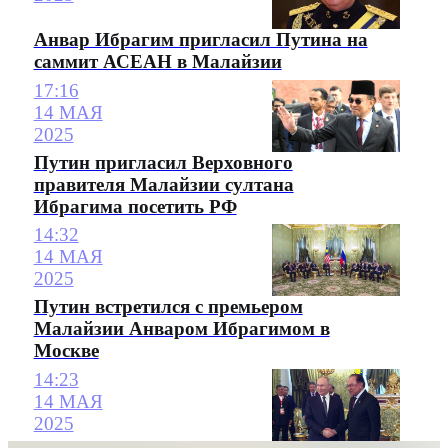
Анвар Ибрагим пригласил Путина на
саммит АСЕАН в Малайзии
17:16
14 МАЯ
2025
Путин пригласил Верховного
правителя Малайзии султана
Ибрагима посетить РФ
14:32
14 МАЯ
2025
Путин встретился с премьером
Малайзии Анваром Ибрагимом в
Москве
14:23
14 МАЯ
2025