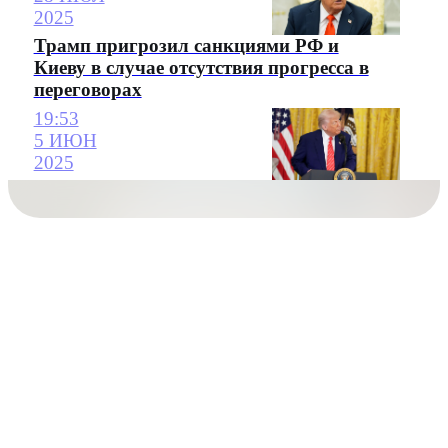
2025
Трамп пригрозил санкциями РФ и
Киеву в случае отсутствия прогресса в
переговорах
19:53
5 ИЮН
2025