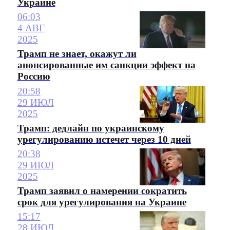
Украине
06:03
4 АВГ
2025
Трамп не знает, окажут ли
анонсированные им санкции эффект на
Россию
20:58
29 ИЮЛ
2025
Трамп: дедлайн по украинскому
урегулированию истечет через 10 дней
20:38
29 ИЮЛ
2025
Трамп заявил о намерении сократить
срок для урегулирования на Украине
15:17
28 ИЮЛ