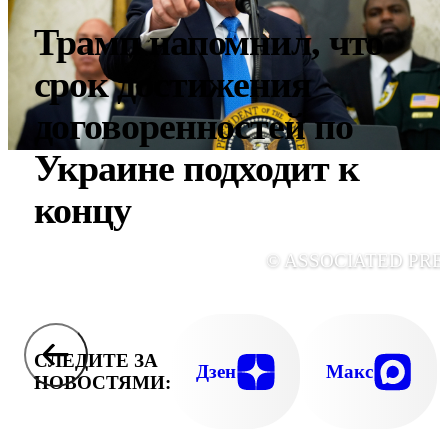
Трамп напомнил, что
срок достижения
договоренностей по
Украине подходит к
концу
© ASSOCIATED PRE
СЛЕДИТЕ ЗА
Дзен
Макс
НОВОСТЯМИ: