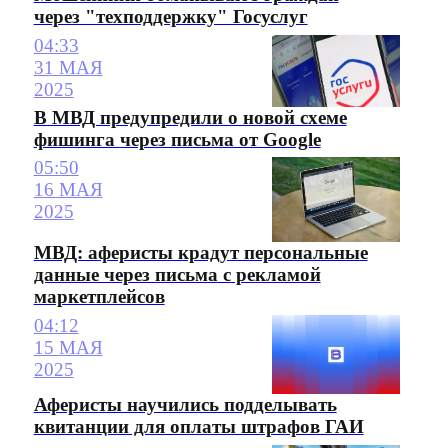
через "техподдержку" Госуслуг
04:33
31 МАЯ
2025
В МВД предупредили о новой схеме
фишинга через письма от Google
05:50
16 МАЯ
2025
МВД: аферисты крадут персональные
данные через письма с рекламой
маркетплейсов
04:12
15 МАЯ
2025
Аферисты научились подделывать
квитанции для оплаты штрафов ГАИ