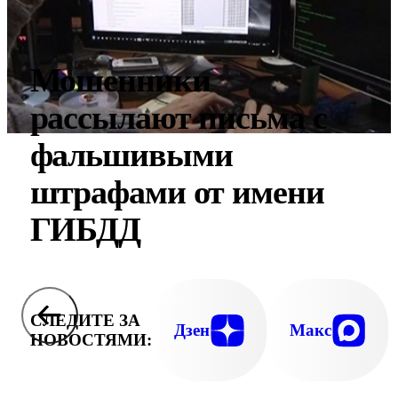
Мошенники
рассылают письма с
фальшивыми
штрафами от имени
ГИБДД
СЛЕДИТЕ ЗА
Дзен
Макс
НОВОСТЯМИ: