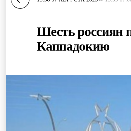
Шесть россиян п
Каппадокию