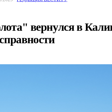
ота" вернулся в Калин
исправности