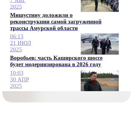
7 АВГ
2025
Мишустину доложили о
реконструкции самой загруженной
трассы Амурской области
06:13
21 ИЮЛ
2025
Воробьев: часть Каширского шоссе
будет модернизирована в 2026 году
10:03
30 АПР
2025