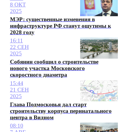
8 ОКТ
2025
МЭР: существенные изменения в
инфраструктуре РФ станут ощутимы к
2028 году
16:11
22 СЕН
2025
Собянин сообщил о строительстве
нового участка Московского
скоростного диаметра
15:44
21 СЕН
2025
Глава Подмосковья дал старт
строительству корпуса перинатального
центра в Видном
08:10