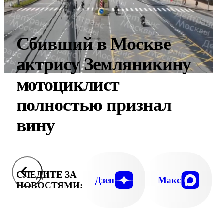
Сбивший в Москве
актрису Земляникину
мотоциклист
полностью признал
вину
СЛЕДИТЕ ЗА
Дзен
Макс
НОВОСТЯМИ: