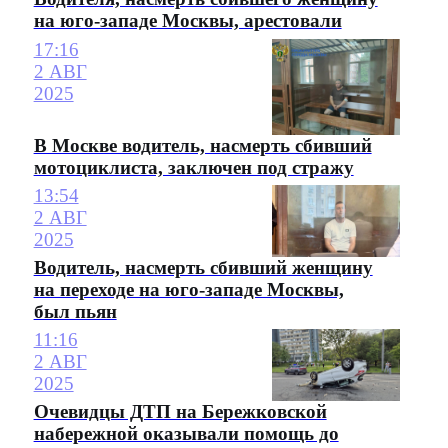
на юго-западе Москвы, арестовали
17:16
2 АВГ
2025
В Москве водитель, насмерть сбивший
мотоциклиста, заключен под стражу
13:54
2 АВГ
2025
Водитель, насмерть сбивший женщину
на переходе на юго-западе Москвы,
был пьян
11:16
2 АВГ
2025
Очевидцы ДТП на Бережковской
набережной оказывали помощь до