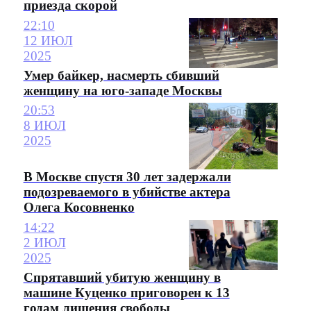
приезда скорой
22:10
12 ИЮЛ
2025
Умер байкер, насмерть сбивший
женщину на юго-западе Москвы
20:53
8 ИЮЛ
2025
В Москве спустя 30 лет задержали
подозреваемого в убийстве актера
Олега Косовненко
14:22
2 ИЮЛ
2025
Спрятавший убитую женщину в
машине Куценко приговорен к 13
годам лишения свободы