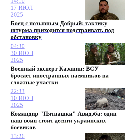
14:10
17 ИЮЛ
2025
Боец с позывным Добрый: тактику
штурма приходится подстраивать под
обстановку
04:30
30 ИЮН
2025
Военный эксперт Казанин: ВСУ
бросает иностранных наемников на
сложные участки
22:33
10 ИЮН
2025
Командир "Пятнашки" Авидзба: один
наш воин стоит десяти украинских
боевиков
13:26