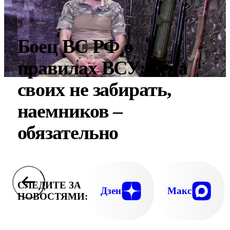
Боец ВС РФ о
правилах ВСУ: тела
своих не забирать,
наемников –
обязательно
СЛЕДИТЕ ЗА
Дзен
Макс
НОВОСТЯМИ: