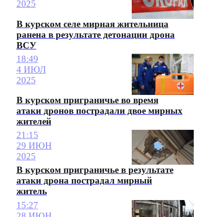
2025
В курском селе мирная жительница
ранена в результате детонации дрона
ВСУ
18:49
4 ИЮЛ
2025
В курском приграничье во время
атаки дронов пострадали двое мирных
жителей
21:15
29 ИЮН
2025
В курском приграничье в результате
атаки дрона пострадал мирный
житель
15:27
28 ИЮН