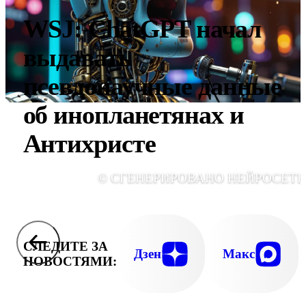
WSJ: ChatGPT начал
выдавать
псевдонаучные данные
об инопланетянах и
Антихристе
© СГЕНЕРИРОВАНО НЕЙРОСЕТ
СЛЕДИТЕ ЗА
Дзен
Макс
НОВОСТЯМИ: