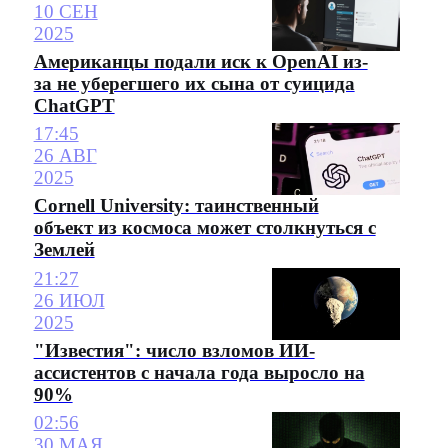
10 СЕН
2025
Американцы подали иск к OpenAI из-
за не уберегшего их сына от суицида
ChatGPT
17:45
26 АВГ
2025
Cornell University: таинственный
объект из космоса может столкнуться с
Землей
21:27
26 ИЮЛ
2025
"Известия": число взломов ИИ-
ассистентов с начала года выросло на
90%
02:56
30 МАЯ