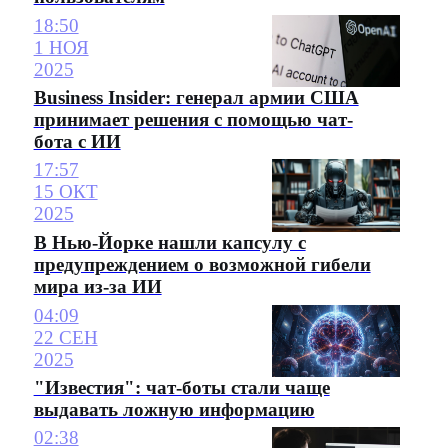
18:50
1 НОЯ
2025
Business Insider: генерал армии США
принимает решения с помощью чат-
бота с ИИ
17:57
15 ОКТ
2025
В Нью-Йорке нашли капсулу с
предупреждением о возможной гибели
мира из-за ИИ
04:09
22 СЕН
2025
"Известия": чат-боты стали чаще
выдавать ложную информацию
02:38