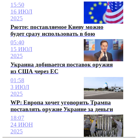
15:50
16 ИЮЛ
2025
Рютте: поставляемое Киеву можно
будет сразу использовать в бою
05:40
15 ИЮЛ
2025
Украина добивается поставок оружия
из США через ЕС
01:58
3 ИЮЛ
2025
WP: Европа хочет уговорить Трампа
поставлять оружие Украине за деньги
18:07
24 ИЮН
2025