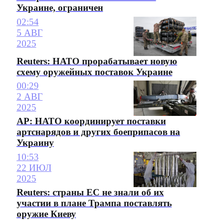
Украине, ограничен
02:54
5 АВГ
2025
Reuters: НАТО прорабатывает новую
схему оружейных поставок Украине
00:29
2 АВГ
2025
AP: НАТО координирует поставки
артснарядов и других боеприпасов на
Украину
10:53
22 ИЮЛ
2025
Reuters: страны ЕС не знали об их
участии в плане Трампа поставлять
оружие Киеву