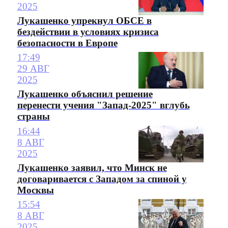
2025
Лукашенко упрекнул ОБСЕ в
бездействии в условиях кризиса
безопасности в Европе
17:49
29 АВГ
2025
Лукашенко объяснил решение
перенести учения "Запад-2025" вглубь
страны
16:44
8 АВГ
2025
Лукашенко заявил, что Минск не
договаривается с Западом за спиной у
Москвы
15:54
8 АВГ
2025