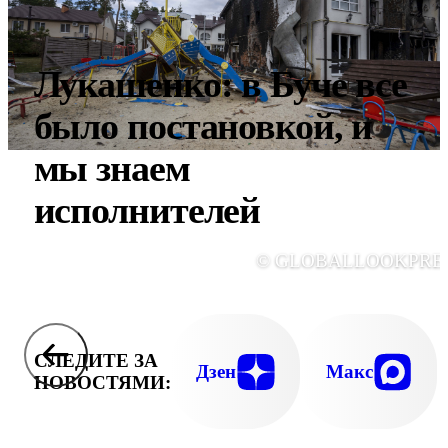
Лукашенко: в Буче все
было постановкой, и
мы знаем
исполнителей
© GLOBALLOOKPRE
СЛЕДИТЕ ЗА
Дзен
Макс
НОВОСТЯМИ: