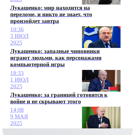
Лукашенко: мир находится на
переломе, и никто не знает, что
произойдет завтра
10:36
3 ИЮЛ
2025
Лукашенко: западные чиновники
играют людьми, как персонажами
компьютерной игры
18:33
1 ИЮЛ
2025
Лукашенко: за границей готовятся к
войне и не скрывают этого
14:08
9 МАЯ
2025