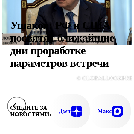
Ушаков: РФ и США
посвятят ближайшие
дни проработке
параметров встречи
© GLOBALLOOKPRE
СЛЕДИТЕ ЗА
Дзен
Макс
НОВОСТЯМИ: