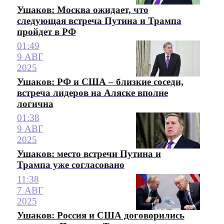
Ушаков: Москва ожидает, что
следующая встреча Путина и Трампа
пройдет в РФ
01:49
9 АВГ
2025
Ушаков: РФ и США – близкие соседи,
встреча лидеров на Аляске вполне
логична
01:38
9 АВГ
2025
Ушаков: место встречи Путина и
Трампа уже согласовано
11:38
7 АВГ
2025
Ушаков: Россия и США договорились