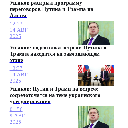
Ушаков раскрыл программу
переговоров Путина и Трампа на
Аляске
12:53
14 АВГ
2025
Ушаков: подготовка встречи Путина и
Трампа находится на завершающем
этапе
12:37
14 АВГ
2025
Ушаков: Путин и Трамп на встрече
сосредоточатся на теме украинского
урегулирования
01:56
9 АВГ
2025