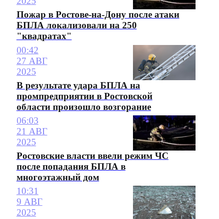
2025
Пожар в Ростове-на-Дону после атаки
БПЛА локализовали на 250
"квадратах"
00:42
27 АВГ
2025
В результате удара БПЛА на
промпредприятии в Ростовской
области произошло возгорание
06:03
21 АВГ
2025
Ростовские власти ввели режим ЧС
после попадания БПЛА в
многоэтажный дом
10:31
9 АВГ
2025