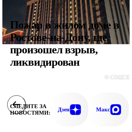
Пожар в жилом доме в
Ростове-на-Дону, где
произошел взрыв,
ликвидирован
© СОЦСЕ
СЛЕДИТЕ ЗА
Дзен
Макс
НОВОСТЯМИ: