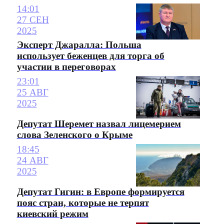
14:01
27 СЕН
2025
Эксперт Джаралла: Польша
использует беженцев для торга об
участии в переговорах
23:01
25 АВГ
2025
Депутат Шеремет назвал лицемерием
слова Зеленского о Крыме
18:45
24 АВГ
2025
Депутат Гигин: в Европе формируется
пояс стран, которые не терпят
киевский режим