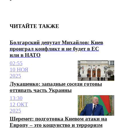
ЧИТАЙТЕ ТАКЖЕ
Болгарский депутат Михайлов: Киев
проиграл конфликт и не будет в ЕС
или в НАТО
02:55
10 НОЯ
2025
Лукашенко: западные соседи готовы
оттяпать часть Украины
13:30
12 ОКТ
2025
Шеремет: подготовка Киевом атаки на
Европу – это кощунство и терроризм