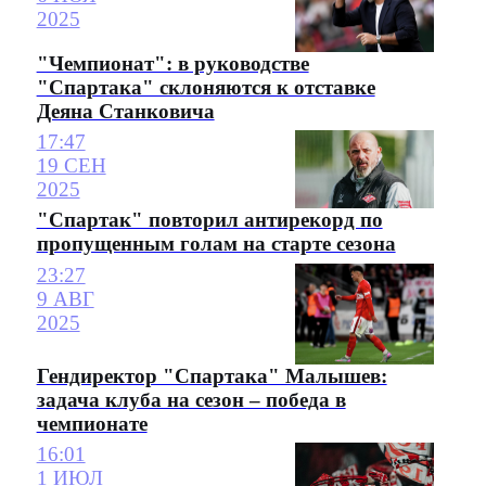
2025
"Чемпионат": в руководстве
"Спартака" склоняются к отставке
Деяна Станковича
17:47
19 СЕН
2025
"Спартак" повторил антирекорд по
пропущенным голам на старте сезона
23:27
9 АВГ
2025
Гендиректор "Спартака" Малышев:
задача клуба на сезон – победа в
чемпионате
16:01
1 ИЮЛ