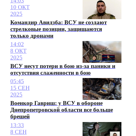
14:03
10 ОКТ
2025
Командир Авидзба: ВСУ не создают
стрелковые позиции, защищаются
только дронами
14:02
8 ОКТ
2025
ВСУ несут потери в бою из-за паники и
отсутствия слаженности в бою
05:45
15 СЕН
2025
Военкор Гавриш: у ВСУ в обороне
Днепропетровской области все больше
брешей
13:33
8 СЕН