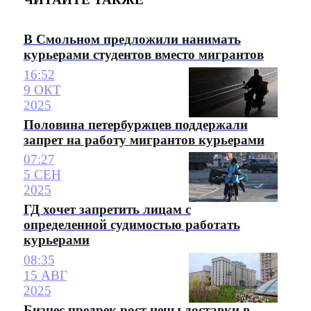
В Смольном предложили нанимать
курьерами студентов вместо мигрантов
16:52
9 ОКТ
2025
Половина петербуржцев поддержали
запрет на работу мигрантов курьерами
07:27
5 СЕН
2025
ГД хочет запретить лицам с
определенной судимостью работать
курьерами
08:35
15 АВГ
2025
Бизнес предрек рост цены доставки в