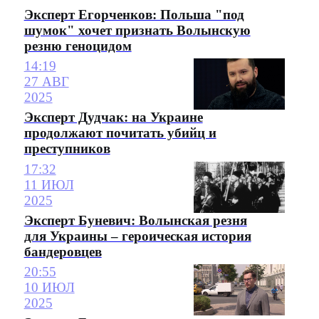
Эксперт Егорченков: Польша "под
шумок" хочет признать Волынскую
резню геноцидом
14:19
27 АВГ
2025
Эксперт Дудчак: на Украине
продолжают почитать убийц и
преступников
17:32
11 ИЮЛ
2025
Эксперт Буневич: Волынская резня
для Украины – героическая история
бандеровцев
20:55
10 ИЮЛ
2025