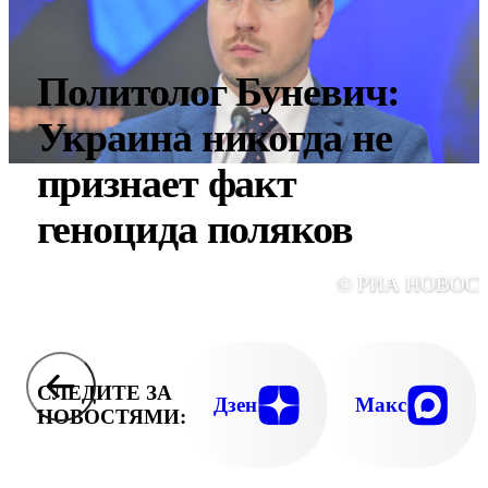
Политолог Буневич:
Украина никогда не
признает факт
геноцида поляков
© РИА НОВОС
СЛЕДИТЕ ЗА
Дзен
Макс
НОВОСТЯМИ: