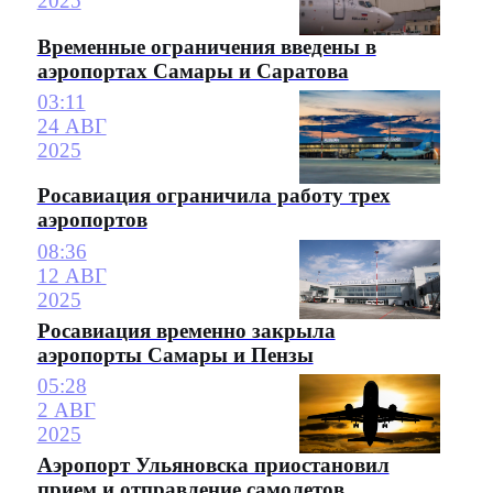
2025
Временные ограничения введены в
аэропортах Самары и Саратова
03:11
24 АВГ
2025
Росавиация ограничила работу трех
аэропортов
08:36
12 АВГ
2025
Росавиация временно закрыла
аэропорты Самары и Пензы
05:28
2 АВГ
2025
Аэропорт Ульяновска приостановил
прием и отправление самолетов