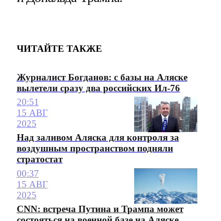
ЧИТАЙТЕ ТАКЖЕ
Журналист Богданов: с базы на Аляске
вылетели сразу два российских Ил-76
20:51
15 АВГ
2025
Над заливом Аляска для контроля за
воздушным пространством подняли
стратостат
00:37
15 АВГ
2025
CNN: встреча Путина и Трампа может
состояться на военной базе на Аляске