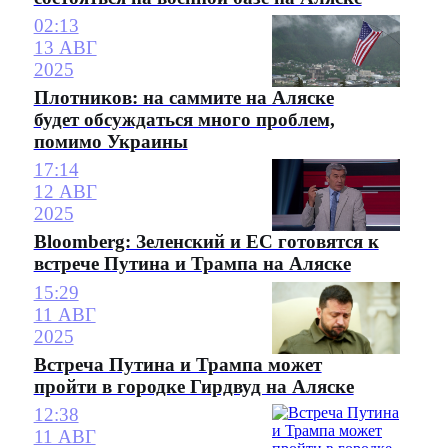
02:13
13 АВГ
2025
Плотников: на саммите на Аляске
будет обсуждаться много проблем,
помимо Украины
17:14
12 АВГ
2025
Bloomberg: Зеленский и ЕС готовятся к
встрече Путина и Трампа на Аляске
15:29
11 АВГ
2025
Встреча Путина и Трампа может
пройти в городке Гирдвуд на Аляске
12:38
11 АВГ