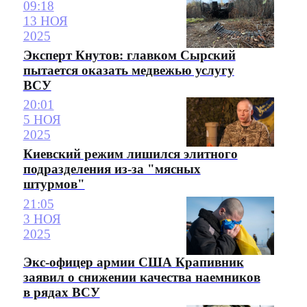
09:18
13 НОЯ
2025
Эксперт Кнутов: главком Сырский
пытается оказать медвежью услугу
ВСУ
20:01
5 НОЯ
2025
Киевский режим лишился элитного
подразделения из-за "мясных
штурмов"
21:05
3 НОЯ
2025
Экс-офицер армии США Крапивник
заявил о снижении качества наемников
в рядах ВСУ