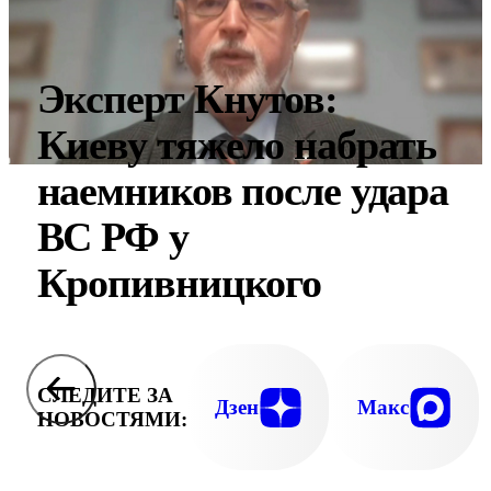
Эксперт Кнутов:
Киеву тяжело набрать
наемников после удара
ВС РФ у
Кропивницкого
СЛЕДИТЕ ЗА
Дзен
Макс
НОВОСТЯМИ: