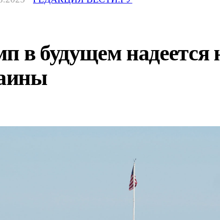
п в будущем надеется 
аины