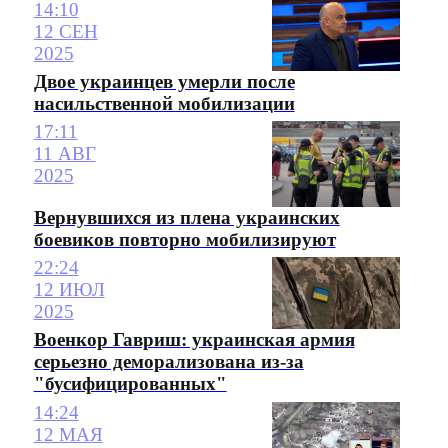
14:10
12 СЕН
2025
Двое украинцев умерли после
насильственной мобилизации
17:11
11 АВГ
2025
Вернувшихся из плена украинских
боевиков повторно мобилизируют
22:24
12 ИЮЛ
2025
Военкор Гавриш: украинская армия
серьезно деморализована из-за
"бусифицированных"
14:24
12 МАЯ