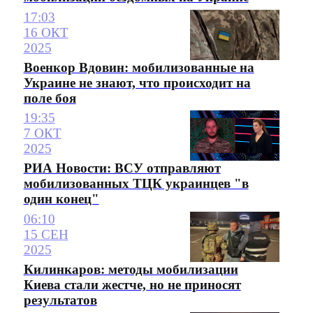
17:03
16 ОКТ
2025
Военкор Вдовин: мобилизованные на
Украине не знают, что происходит на
поле боя
19:35
7 ОКТ
2025
РИА Новости: ВСУ отправляют
мобилизованных ТЦК украинцев "в
один конец"
06:10
15 СЕН
2025
Килинкаров: методы мобилизации
Киева стали жестче, но не приносят
результатов