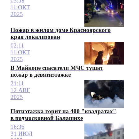
03:58
11 ОКТ
2025
Пожар в жилом доме Красноярского
края локализован
02:11
11 ОКТ
2025
В Майкопе спасатели МЧС тушат
пожар в девятиэтажке
21:11
12 АВГ
2025
Пятиэтажка горит на 400 "квадратах"
в подмосковной Балашихе
16:36
31 ИЮЛ