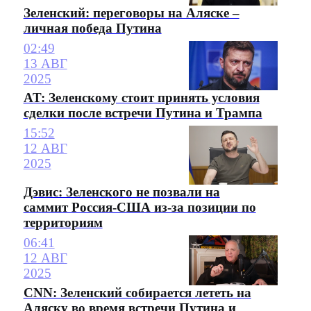
Зеленский: переговоры на Аляске –
личная победа Путина
02:49
13 АВГ
2025
AT: Зеленскому стоит принять условия
сделки после встречи Путина и Трампа
15:52
12 АВГ
2025
Дэвис: Зеленского не позвали на
саммит Россия-США из-за позиции по
территориям
06:41
12 АВГ
2025
CNN: Зеленский собирается лететь на
Аляску во время встречи Путина и