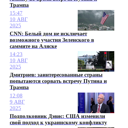
Трампа
15:47
10 АВГ
2025
CNN: Белый дом не исключает
возможного участия Зеленского в
саммите на Аляске
14:23
10 АВГ
2025
Дмитриев: заинтересованные страны
попытаются сорвать встречу Путина и
Трампа
12:08
9 АВГ
2025
Подполковник Дэвис: США изменили
свой подход к украинскому конфликту