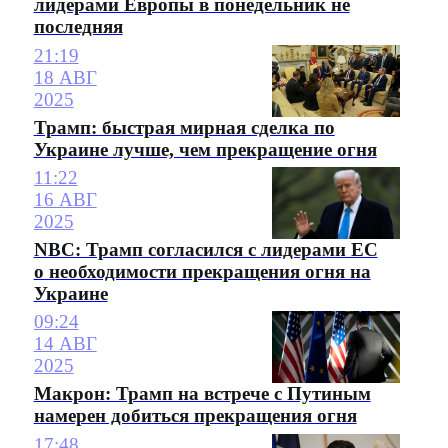
лидерами Европы в понедельник не
последняя
21:19
18 АВГ
2025
Трамп: быстрая мирная сделка по
Украине лучше, чем прекращение огня
11:22
16 АВГ
2025
NBC: Трамп согласился с лидерами ЕС
о необходимости прекращения огня на
Украине
09:24
14 АВГ
2025
Макрон: Трамп на встрече с Путиным
намерен добиться прекращения огня
17:48