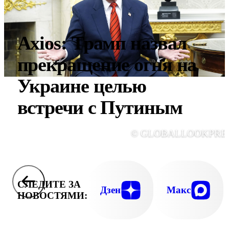
Axios: Трамп назвал
прекращение огня на
Украине целью
встречи с Путиным
© GLOBALLOOKPRE
СЛЕДИТЕ ЗА
Дзен
Макс
НОВОСТЯМИ: