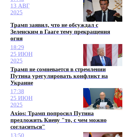
13 АВГ
2025
Трамп заявил, что не обсуждал с
Зеленским в Гааге тему прекращения
огня
18:29
25 ИЮН
2025
Трамп не сомневается в стремлении
Путина урегулировать конфликт на
Украине
17:38
25 ИЮН
2025
Axios: Трамп попросил Путина
предложить Киеву "то, с чем можно
согласиться"
13:50