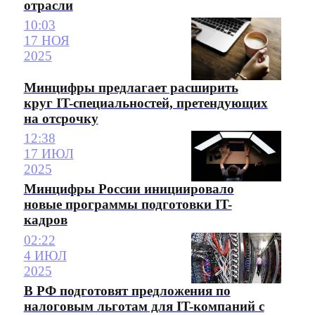
отрасли
10:03
17 НОЯ
2025
Минцифры предлагает расширить
круг IT-специальностей, претендующих
на отсрочку
12:38
17 ИЮЛ
2025
Минцифры России инициировало
новые программы подготовки IT-
кадров
02:22
4 ИЮЛ
2025
В РФ подготовят предложения по
налоговым льготам для IT-компаний с