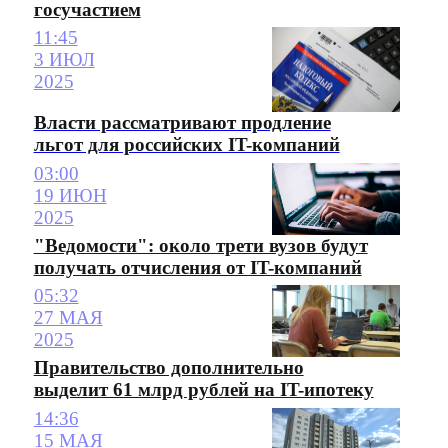
госучастием
11:45
3 ИЮЛ
2025
Власти рассматривают продление
льгот для российских IT-компаний
03:00
19 ИЮН
2025
"Ведомости": около трети вузов будут
получать отчисления от IT-компаний
05:32
27 МАЯ
2025
Правительство дополнительно
выделит 61 млрд рублей на IT-ипотеку
14:36
15 МАЯ