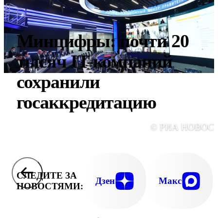
Минцифры: почти 20
тысяч IT-компаний
сохранили
госаккредитацию
© РИА НОВОС
СЛЕДИТЕ ЗА
Дзен
Макс
НОВОСТЯМИ: