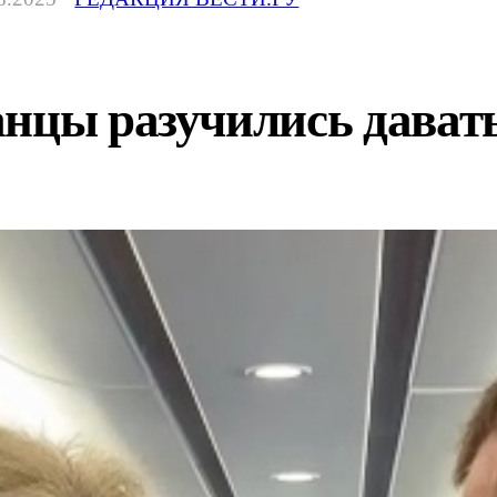
анцы разучились дават