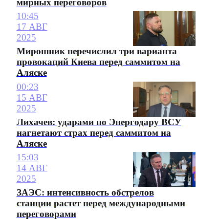
мирных переговоров
10:45
17 АВГ
2025
Мирошник перечислил три варианта
провокаций Киева перед саммитом на
Аляске
00:23
15 АВГ
2025
Лихачев: ударами по Энергодару ВСУ
нагнетают страх перед саммитом на
Аляске
15:03
14 АВГ
2025
ЗАЭС: интенсивность обстрелов
станции растет перед международными
переговорами