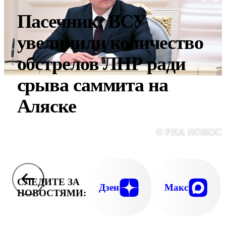
Пасечник: ВСУ
увеличили количество
обстрелов ЛНР ради
срыва саммита на
Аляске
© РИА НОВОС
СЛЕДИТЕ ЗА
Дзен
Макс
НОВОСТЯМИ: