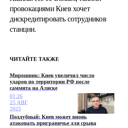
провокациями Киев хочет
дискредитировать сотрудников
станции.
ЧИТАЙТЕ ТАКЖЕ
Мирошник: Киев увеличил число
ударов по территории РФ после
саммита на Аляске
01:26
25 АВГ
2025
Поддубный: Киев может вновь
атаковать приграничье для срыва