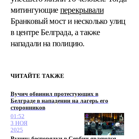
митингующие
перекрывали
Бранковый мост и несколько улиц
в центре Белграда, а также
нападали на полицию.
ЧИТАЙТЕ ТАКЖЕ
Вучич обвинил протестующих в
Белграде в нападении на лагерь его
сторонников
01:52
3 НОЯ
2025
Вучич: беспорядки в Сербии являются