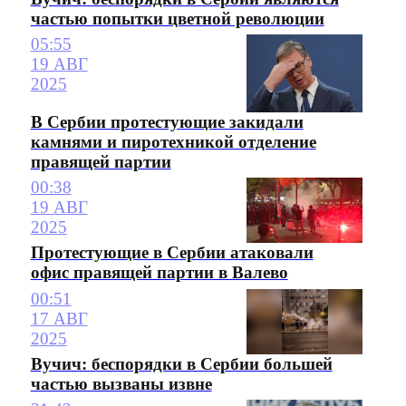
частью попытки цветной революции
05:55
19 АВГ
2025
В Сербии протестующие закидали
камнями и пиротехникой отделение
правящей партии
00:38
19 АВГ
2025
Протестующие в Сербии атаковали
офис правящей партии в Валево
00:51
17 АВГ
2025
Вучич: беспорядки в Сербии большей
частью вызваны извне