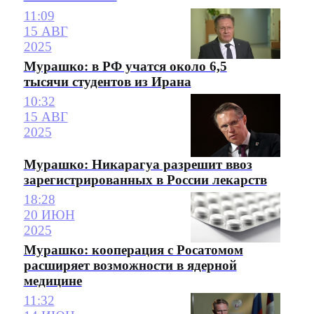
11:09
15 АВГ
2025
Мурашко: в РФ учатся около 6,5
тысячи студентов из Ирана
10:32
15 АВГ
2025
Мурашко: Никарагуа разрешит ввоз
зарегистрированных в России лекарств
18:28
20 ИЮН
2025
Мурашко: кооперация с Росатомом
расширяет возможности в ядерной
медицине
11:32