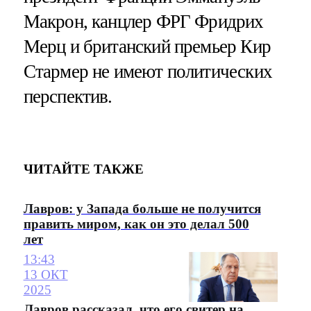
Макрон, канцлер ФРГ Фридрих
Мерц и британский премьер Кир
Стармер не имеют политических
перспектив.
ЧИТАЙТЕ ТАКЖЕ
Лавров: у Запада больше не получится
править миром, как он это делал 500
лет
13:43
13 ОКТ
2025
Лавров рассказал, что его свитер на