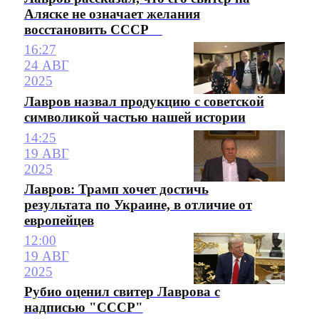
Аляске не означает желания
восстановить СССР
16:27
24 АВГ
2025
Лавров назвал продукцию с советской
символикой частью нашей истории
14:25
19 АВГ
2025
Лавров: Трамп хочет достичь
результата по Украине, в отличие от
европейцев
12:00
19 АВГ
2025
Рубио оценил свитер Лаврова с
надписью "СССР"