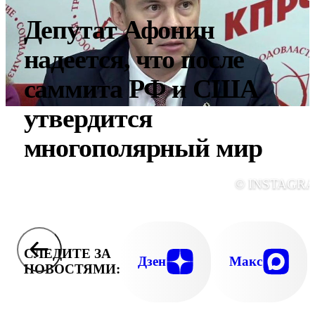
Депутат Афонин
надеется, что после
саммита РФ и США
утвердится
многополярный мир
© INSTAGR
СЛЕДИТЕ ЗА
Дзен
Макс
НОВОСТЯМИ: