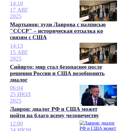
14:10
17 АВГ
2025
Мартынов: худи Лаврова с надписью
"СССР" – историческая отсылка ко
связям с США
14:13
15 АВГ
2025
Сийярто: мир стал безопаснее после
решения России и США возобновить
диалог
06:04
25 ИЮЛ
2025
Лавров: диалог РФ и США может
пойти на благо всему человечеству
12:00
24 ИЮН