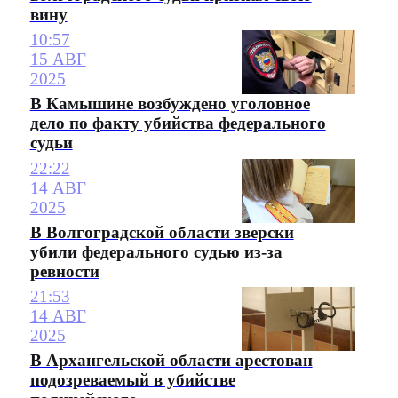
вину
10:57
15 АВГ
2025
В Камышине возбуждено уголовное
дело по факту убийства федерального
судьи
22:22
14 АВГ
2025
В Волгоградской области зверски
убили федерального судью из-за
ревности
21:53
14 АВГ
2025
В Архангельской области арестован
подозреваемый в убийстве