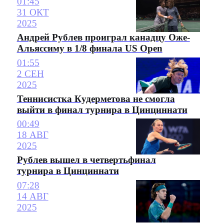
01:45
31 ОКТ
2025
Андрей Рублев проиграл канадцу Оже-
Альяссиму в 1/8 финала US Open
01:55
2 СЕН
2025
Теннисистка Кудерметова не смогла
выйти в финал турнира в Цинциннати
00:49
18 АВГ
2025
Рублев вышел в четвертьфинал
турнира в Цинциннати
07:28
14 АВГ
2025