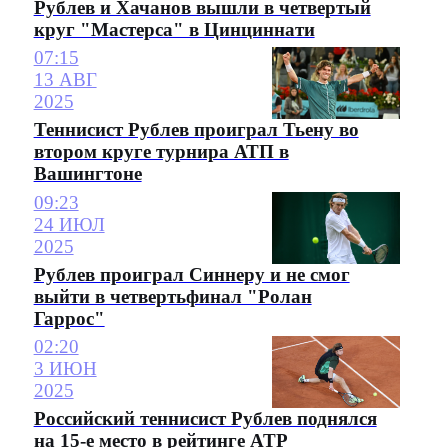
Рублев и Хачанов вышли в четвертый
круг "Мастерса" в Цинциннати
07:15
13 АВГ
2025
Теннисист Рублев проиграл Тьену во
втором круге турнира АТП в
Вашингтоне
09:23
24 ИЮЛ
2025
Рублев проиграл Синнеру и не смог
выйти в четвертьфинал "Ролан
Гаррос"
02:20
3 ИЮН
2025
Российский теннисист Рублев поднялся
на 15-е место в рейтинге ATP