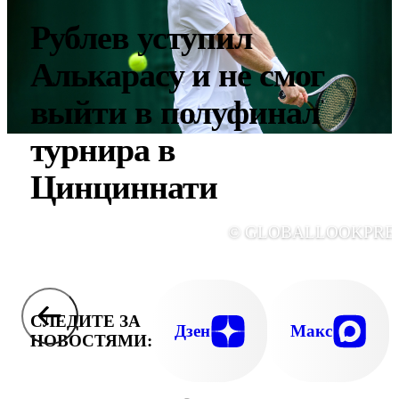
Рублев уступил
Алькарасу и не смог
выйти в полуфинал
турнира в
Цинциннати
© GLOBALLOOKPRE
СЛЕДИТЕ ЗА
Дзен
Макс
НОВОСТЯМИ: